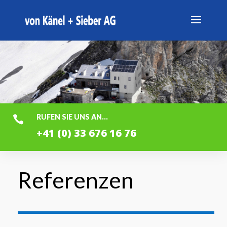
RUFEN SIE UNS AN...

+41 (0) 33 676 16 76
Referenzen