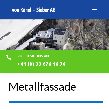
RUFEN SIE UNS AN...

+41 (0) 33 676 16 76
Metallfassade